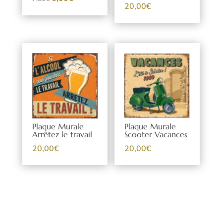
20,00
€
prix
prix
initial
actuel
était :
est :
7,50€.
6,00€.
Plaque Murale
Plaque Murale
Arrêtez le travail
Scooter Vacances
20,00
€
20,00
€