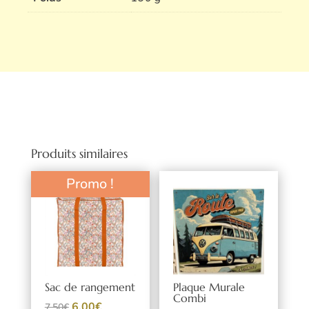
Produits similaires
Promo !
Sac de rangement
Plaque Murale
Combi
Le
Le
6,00
€
7,50
€