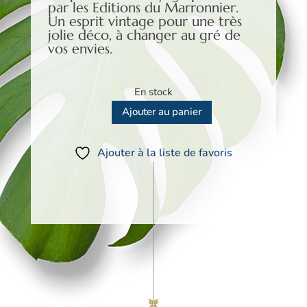
par les Editions du Marronnier.
Un esprit vintage pour une très
jolie déco, à changer au gré de
vos envies.
En stock
Ajouter au panier
quantité
de
Ajouter à la liste de favoris
Plaque
Murale
Voyage
par
Avion